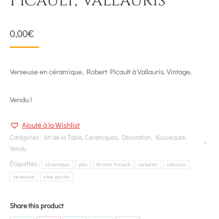
Picault, Vallauris
0,00
€
Verseuse en céramique, Robert Picault à Vallauris. Vintage.
Vendu !
Ajouté à la Wishlist
Catégories :
Art de la Table
,
Céramiques
,
Décoration
,
Nouveauté
,
Vendu
Étiquettes :
céramique
plat
Robert Picault
saladier
vallauris
verseuse
vide-poche
Share this product