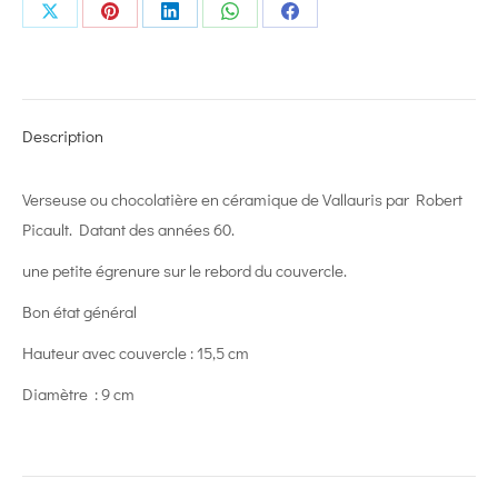
Share
Share
Share
Share
Share
on
on
on
on
on
X
Pinterest
LinkedIn
WhatsApp
Facebook
Description
Verseuse ou chocolatière en céramique de Vallauris par Robert
Picault. Datant des années 60.
une petite égrenure sur le rebord du couvercle.
Bon état général
Hauteur avec couvercle : 15,5 cm
Diamètre : 9 cm