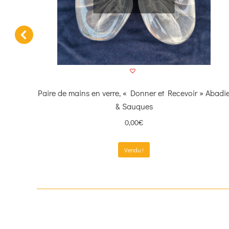
Lory
Paire de mains en verre, « Donner et Recevoir » Abadi
& Sauques
0,00
€
Vendu !