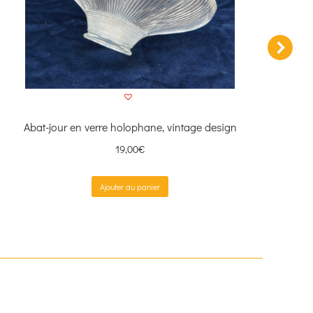
Abat-jour en verre holophane, vintage design
Paire
19,00
€
Ajouter au panier