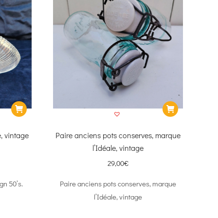
au
plus
ancien
, vintage
Paire anciens pots conserves, marque
l’Idéale, vintage
29,00
€
n 50’s.
Paire anciens pots conserves, marque
l’Idéale, vintage