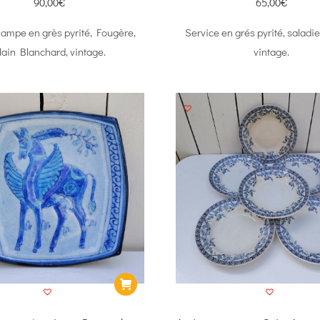
90,00
€
65,00
€
lampe en grès pyrité, Fougère,
Service en grés pyrité, saladier
lain Blanchard, vintage.
vintage.