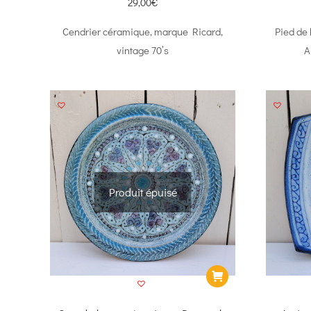
29,00
€
Cendrier céramique, marque Ricard,
Pied de 
vintage 70’s
A
Produit épuisé