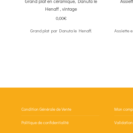
Grand plat en céramique, Danuta le
Assiet
Henaff , vintage
0,00
€
Grand plat par Danuta le Henaff.
Assiette 
Condition Générale de Vente
Mon comp
Politique de confidentialité
Validatio