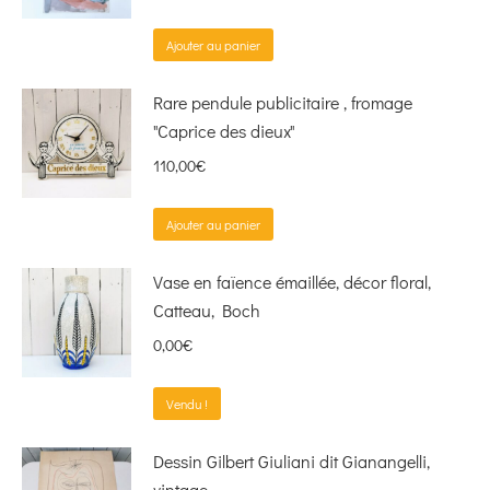
Ajouter au panier
Rare pendule publicitaire , fromage
"Caprice des dieux"
110,00
€
Ajouter au panier
Vase en faïence émaillée, décor floral,
Catteau, Boch
0,00
€
Vendu !
Dessin Gilbert Giuliani dit Gianangelli,
vintage