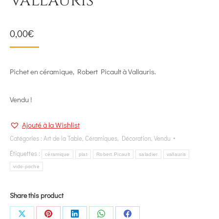
Vallauris
0,00
€
Pichet en céramique, Robert Picault à Vallauris.
Vendu !
Ajouté à la Wishlist
Catégories :
Art de la Table
,
Céramiques
,
Décoration
,
Vendu
Étiquettes :
céramique
plat
Robert Picault
saladier
vallauris
vide-poche
Share this product