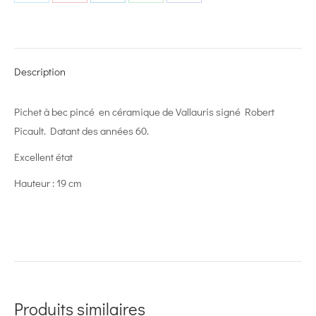
Share
Share
Share
Share
Share
on
on
on
on
on
X
Pinterest
LinkedIn
WhatsApp
Facebook
Description
Pichet à bec pincé en céramique de Vallauris signé Robert
Picault. Datant des années 60.
Excellent état
Hauteur : 19 cm
Produits similaires