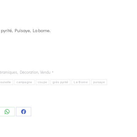
 pyrité, Puisaye, La borne.
éramiques
,
Décoration
,
Vendu
outeille
campagne
coupe
grès pyrité
La Borne
puisaye
e
Share
Share
on
on
edIn
WhatsApp
Facebook