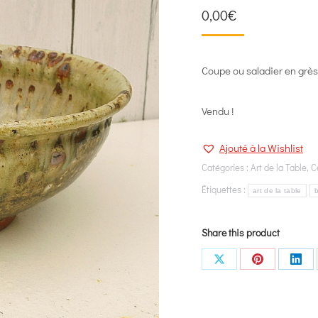
0,00
€
Coupe ou saladier en grès
Vendu !
Ajouté à la Wishlist
Catégories :
Art de la Table
,
C
Étiquettes :
art de la table
b
Share this product
Share
Share
Shar
on
on
on
X
Pinterest
Link