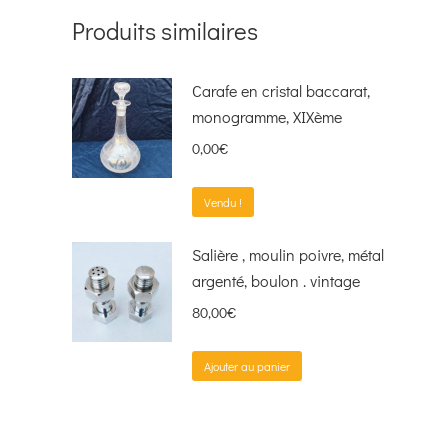
Produits similaires
Carafe en cristal baccarat,
monogramme, XIXème
0,00
€
Vendu !
Salière , moulin poivre, métal
argenté, boulon . vintage
80,00
€
Ajouter au panier