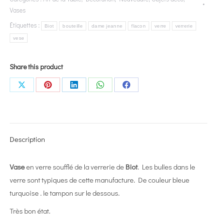
Vases
Étiquettes :
Biot
bouteille
dame jeanne
flacon
verre
verrerie
vese
Share this product
Share
Share
Share
Share
Share
on
on
on
on
on
X
Pinterest
LinkedIn
WhatsApp
Facebook
Description
Vase
en verre soufflé de la verrerie de
Biot
. Les bulles dans le
verre sont typiques de cette manufacture. De couleur bleue
turquoise . le tampon sur le dessous.
Très bon état.