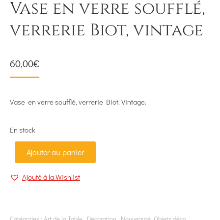
Vase en verre soufflé,
verrerie Biot, vintage
60,00
€
Vase en verre soufflé, verrerie Biot. Vintage.
En stock
Ajouter au panier
Ajouté à la Wishlist
Catégories :
Art de la Table
,
Décoration
,
Nouveauté
,
Objets déco
,