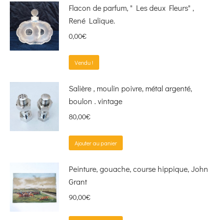
Flacon de parfum, " Les deux Fleurs" ,
René Lalique.
0,00
€
Vendu !
Salière , moulin poivre, métal argenté,
boulon . vintage
80,00
€
Ajouter au panier
Peinture, gouache, course hippique, John
Grant
90,00
€