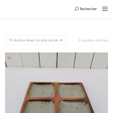
Rechercher
Search:
Tri
3 résultats affichés
du
plu
réc
au
plu
an