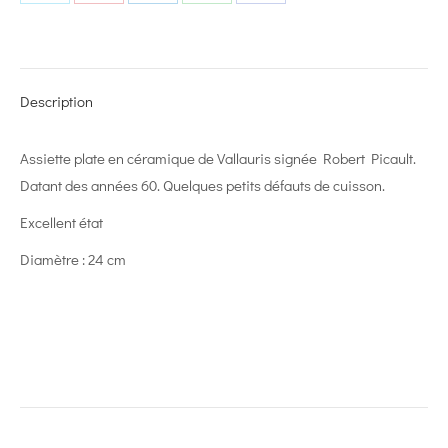
Share
Share
Share
Share
Share
on
on
on
on
on
X
Pinterest
LinkedIn
WhatsApp
Facebook
Description
Assiette plate en céramique de Vallauris signée Robert Picault.
Datant des années 60. Quelques petits défauts de cuisson.
Excellent état
Diamètre : 24 cm