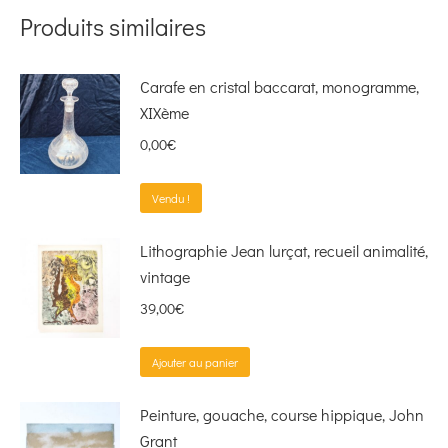
Produits similaires
Carafe en cristal baccarat, monogramme,
XIXème
0,00
€
Vendu !
Lithographie Jean lurçat, recueil animalité,
vintage
39,00
€
Ajouter au panier
Peinture, gouache, course hippique, John
Grant