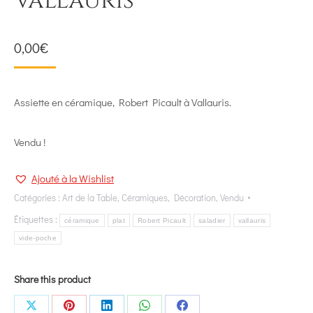
Vallauris
0,00
€
Assiette en céramique, Robert Picault à Vallauris.
Vendu !
Ajouté à la Wishlist
Catégories :
Art de la Table
,
Céramiques
,
Décoration
,
Vendu
Étiquettes :
céramique
plat
Robert Picault
saladier
vallauris
vide-poche
Share this product