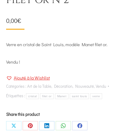
filet or N°2
0,00
€
Verre en cristal de Saint Louis, modèle Manet filet or.
Vendu !
Ajouté à la Wishlist
Catégories :
Art de la Table
,
Décoration
,
Nouveauté
,
Vendu
Étiquettes :
cristal
filet or
Manet
saint louis
verre
Share this product
Share
Share
Share
Share
Share