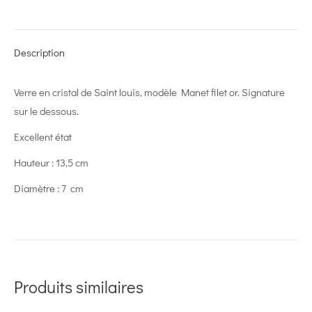
on
on
on
on
on
X
Pinterest
LinkedIn
WhatsApp
Facebook
Description
Verre en cristal de Saint louis, modèle Manet filet or. Signature
sur le dessous.
Excellent état
Hauteur : 13,5 cm
Diamètre : 7 cm
Produits similaires