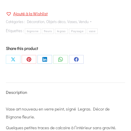
Ajouté à la Wishlist
Catégories :
Décoration
,
Objets déco
,
Vases
,
Vendu
Étiquettes :
bignone
fleurs
legras
Paysage
vase
Share this product
Share
Share
Share
Share
Share
on
on
on
on
on
X
Pinterest
LinkedIn
WhatsApp
Facebook
Description
Vase art nouveau en verre peint, signé Legras. Décor de
Bignone fleurie.
Quelques petites traces de calcaire à l’intérieur sans gravité.