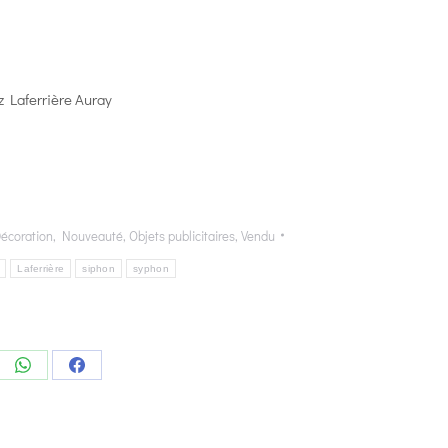
z Laferrière Auray
écoration
,
Nouveauté
,
Objets publicitaires
,
Vendu
Laferrière
siphon
syphon
e
Share
Share
on
on
edIn
WhatsApp
Facebook