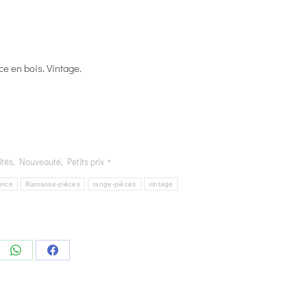
 en bois. Vintage.
ités
,
Nouveauté
,
Petits prix
erce
Ramasse-pièces
range-pièces
vintage
e
Share
Share
on
on
edIn
WhatsApp
Facebook