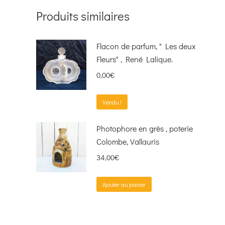
Produits similaires
Flacon de parfum, " Les deux
Fleurs" , René Lalique.
0,00
€
Vendu !
Photophore en grès , poterie
Colombe, Vallauris
34,00
€
Ajouter au panier