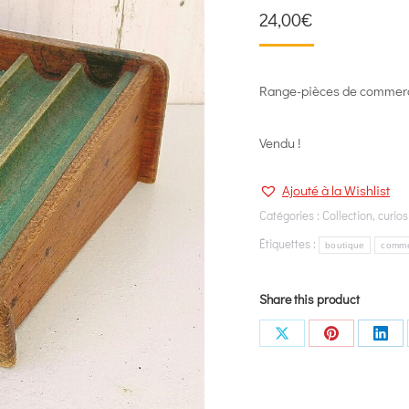
24,00
€
Range-pièces de commerce
Vendu !
Ajouté à la Wishlist
Catégories :
Collection
,
curios
Étiquettes :
boutique
comm
Share this product
Share
Share
Shar
on
on
on
X
Pinterest
Link