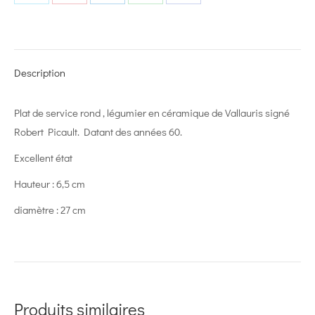
Share
Share
Share
Share
Share
on
on
on
on
on
X
Pinterest
LinkedIn
WhatsApp
Facebook
Description
Plat de service rond , légumier en céramique de Vallauris signé
Robert Picault. Datant des années 60.
Excellent état
Hauteur : 6,5 cm
diamètre : 27 cm
Produits similaires