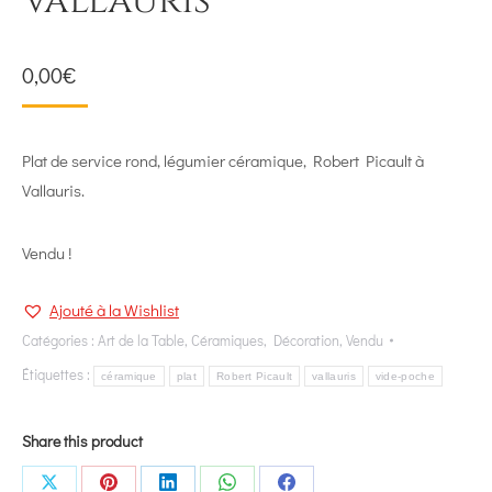
Vallauris
0,00
€
Plat de service rond, légumier céramique, Robert Picault à
Vallauris.
Vendu !
Ajouté à la Wishlist
Catégories :
Art de la Table
,
Céramiques
,
Décoration
,
Vendu
Étiquettes :
céramique
plat
Robert Picault
vallauris
vide-poche
Share this product