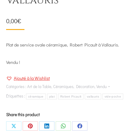
Vallauris
0,00
€
Plat de service ovale céramique, Robert Picault à Vallauris.
Vendu !
Ajouté à la Wishlist
Catégories :
Art de la Table
,
Céramiques
,
Décoration
,
Vendu
Étiquettes :
céramique
plat
Robert Picault
vallauris
vide-poche
Share this product
Share
Share
Share
Share
Share