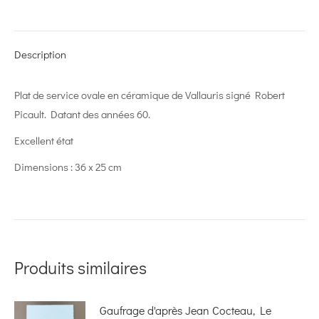
on
on
on
on
on
X
Pinterest
LinkedIn
WhatsApp
Facebook
Description
Plat de service ovale en céramique de Vallauris signé Robert
Picault. Datant des années 60.
Excellent état
Dimensions : 36 x 25 cm
Produits similaires
Gaufrage d'après Jean Cocteau, Le