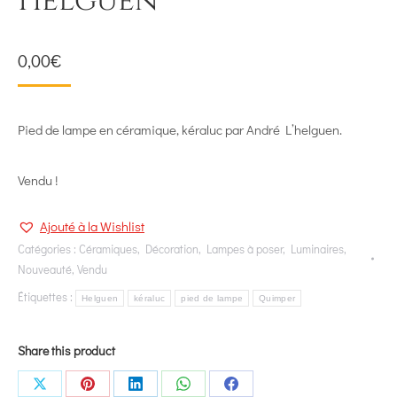
Helguen
0,00
€
Pied de lampe en céramique, kéraluc par André L’helguen.
Vendu !
Ajouté à la Wishlist
Catégories :
Céramiques
,
Décoration
,
Lampes à poser
,
Luminaires
,
Nouveauté
,
Vendu
Étiquettes :
Helguen
kéraluc
pied de lampe
Quimper
Share this product
Share
Share
Share
Share
Share