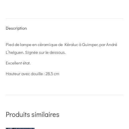
on
on
on
on
on
X
Pinterest
LinkedIn
WhatsApp
Facebook
Description
Pied de lampe en céramique de Kéraluc à Quimper, par André
L’helguen. Signée sur le dessous.
Excellent état.
Hauteur avec douille : 28,5 cm
Produits similaires