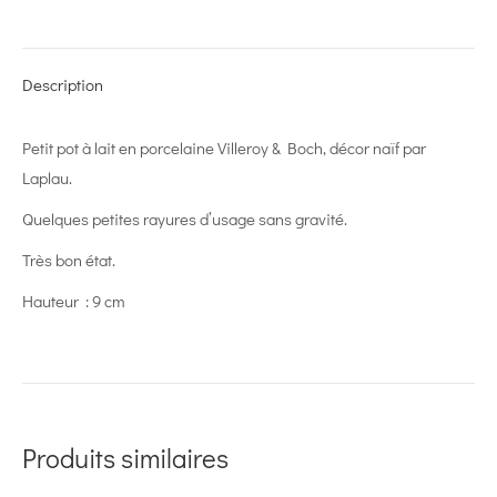
on
on
on
on
on
X
Pinterest
LinkedIn
WhatsApp
Facebook
Description
Petit pot à lait en porcelaine Villeroy & Boch, décor naïf par
Laplau.
Quelques petites rayures d’usage sans gravité.
Très bon état.
Hauteur : 9 cm
Produits similaires