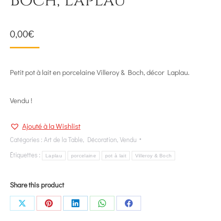
Boch, Laplau
0,00
€
Petit pot à lait en porcelaine Villeroy & Boch, décor Laplau.
Vendu !
Ajouté à la Wishlist
Catégories :
Art de la Table
,
Décoration
,
Vendu
Étiquettes :
Laplau
porcelaine
pot à lait
Villeroy & Boch
Share this product
Share
Share
Share
Share
Share