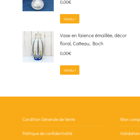
0,00
€
Vendu !
Vase en faïence émaillée, décor
floral, Catteau, Boch
0,00
€
Vendu !
Condition Générale de Vente
Mon comp
Politique de confidentialité
Validatio