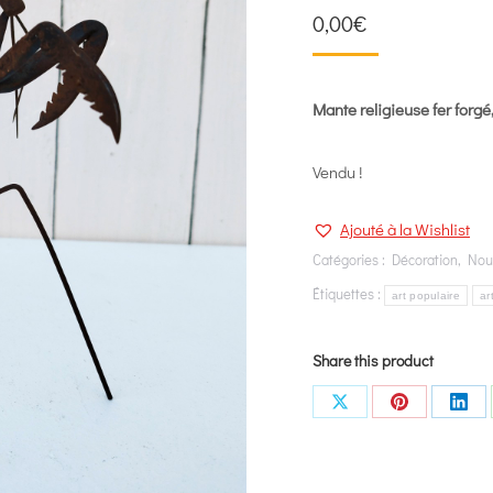
0,00
€
Mante religieuse fer forgé,
Vendu !
Ajouté à la Wishlist
Catégories :
Décoration
,
Nou
Étiquettes :
art populaire
ar
Share this product
Share
Share
Shar
on
on
on
X
Pinterest
Link