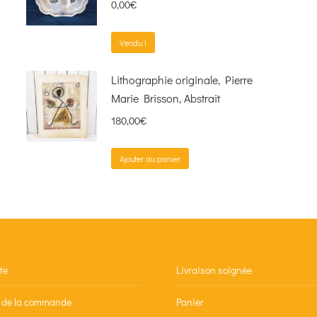
0,00
€
Vendu !
Lithographie originale, Pierre
Marie Brisson, Abstrait
180,00
€
Ajouter au panier
te
Livraison soignée
n de la commande
Panier