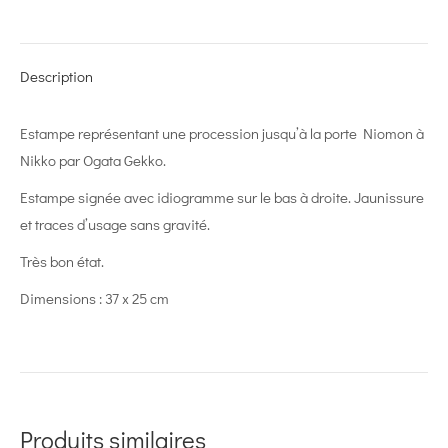
on
on
on
on
on
X
Pinterest
LinkedIn
WhatsApp
Facebook
Description
Estampe représentant une p
rocession jusqu’à la porte Niomon à
Nikko
par Ogata Gekko.
Estampe signée avec idiogramme sur le bas à droite. Jaunissure
et traces d’usage sans gravité.
Très bon état.
Dimensions : 37 x 25 cm
Produits similaires