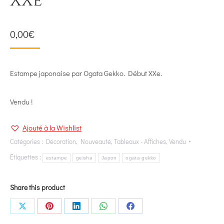
XXe
0,00
€
Estampe japonaise par Ogata Gekko. Début XXe.
Vendu !
Ajouté à la Wishlist
Catégories :
Décoration
,
Nouveauté
,
Tableaux - Affiches
,
Vendu
Étiquettes :
estampe
geisha
Japon
ogata gekko
Share this product
Share
Share
Share
Share
Share