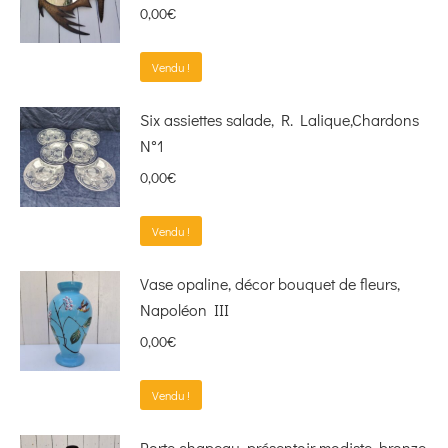
0,00
€
Vendu !
Six assiettes salade, R. Lalique,Chardons
N°1
0,00
€
Vendu !
Vase opaline, décor bouquet de fleurs,
Napoléon III
0,00
€
Vendu !
Porte chapeau, présentoir modiste, bronze