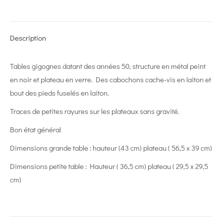
on
on
on
on
on
X
Pinterest
LinkedIn
WhatsApp
Facebook
Description
Tables gigognes datant des années 50, structure en métal peint
en noir et plateau en verre. Des cabochons cache-vis en laiton et
bout des pieds fuselés en laiton.
Traces de petites rayures sur les plateaux sans gravité.
Bon état général
Dimensions grande table : hauteur (43 cm) plateau ( 56,5 x 39 cm)
Dimensions petite table : Hauteur ( 36,5 cm) plateau ( 29,5 x 29,5
cm)