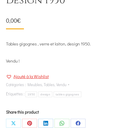
design 1950
0,00
€
Tables gigognes , verre et laiton, design 1950.
Vendu !
Ajouté à la Wishlist
Catégories :
Meubles
,
Tables
,
Vendu
Étiquettes :
1950
design
tables gigognes
Share this product
Share
Share
Share
Share
Share