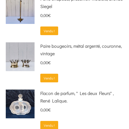
Siegel
0,00
€
Vendu !
Paire bougeoirs, métal argenté, couronne,
vintage
0,00
€
Vendu !
Flacon de parfum, " Les deux Fleurs" ,
René Lalique.
0,00
€
Vendu !