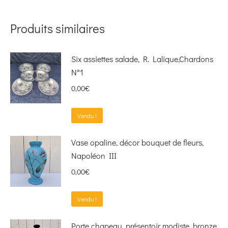
Produits similaires
Six assiettes salade, R. Lalique,Chardons
N°1
0,00
€
Vendu !
Vase opaline, décor bouquet de fleurs,
Napoléon III
0,00
€
Vendu !
Porte chapeau, présentoir modiste, bronze