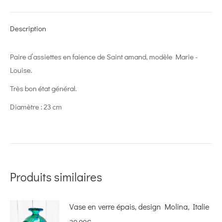
X
Pinterest
LinkedIn
WhatsApp
Facebook
Description
Paire d’assiettes en faience de Saint amand, modèle Marie -
Louise.
Très bon état général.
Diamètre : 23 cm
Produits similaires
Vase en verre épais, design Molina, Italie