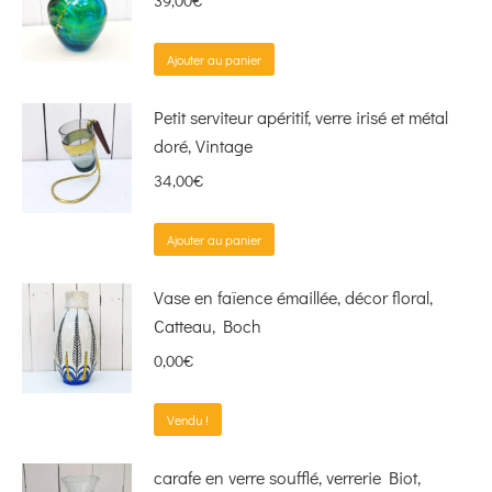
39,00
€
Ajouter au panier
Petit serviteur apéritif, verre irisé et métal
doré, Vintage
34,00
€
Ajouter au panier
Vase en faïence émaillée, décor floral,
Catteau, Boch
0,00
€
Vendu !
carafe en verre soufflé, verrerie Biot,