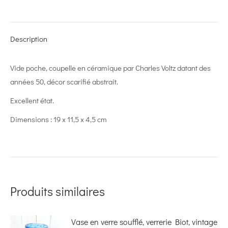
on
on
on
on
on
X
Pinterest
LinkedIn
WhatsApp
Facebook
Description
Vide poche, coupelle en céramique par Charles Voltz datant des
années 50, décor scarifié abstrait.
Excellent état.
Dimensions : 19 x 11,5 x 4,5 cm
Produits similaires
Vase en verre soufflé, verrerie Biot, vintage