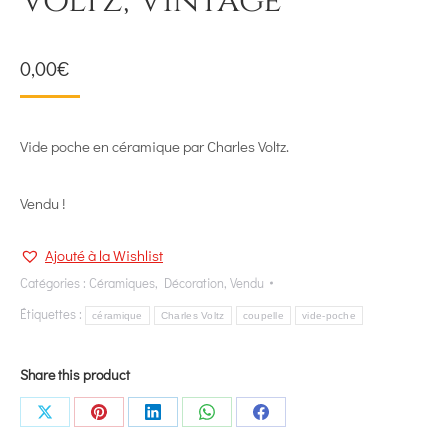
Voltz, Vintage
0,00
€
Vide poche en céramique par Charles Voltz.
Vendu !
Ajouté à la Wishlist
Catégories :
Céramiques
,
Décoration
,
Vendu
Étiquettes :
céramique
Charles Voltz
coupelle
vide-poche
Share this product
Share
Share
Share
Share
Share