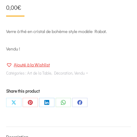
0,00
€
Verre à thé en cristal de bohème style modèle Rabat.
Vendu !
Ajouté à la Wishlist
Catégories :
Art de la Table
,
Décoration
,
Vendu
Share this product
Share
Share
Share
Share
Share
on
on
on
on
on
X
Pinterest
LinkedIn
WhatsApp
Facebook
Description