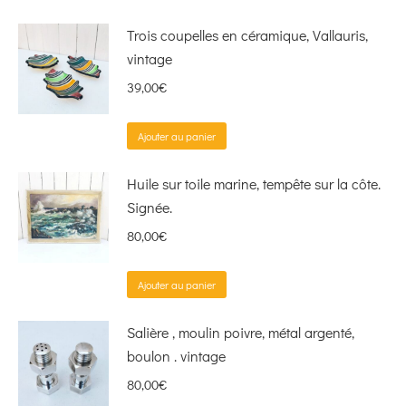
Trois coupelles en céramique, Vallauris,
vintage
39,00
€
Ajouter au panier
Huile sur toile marine, tempête sur la côte.
Signée.
80,00
€
Ajouter au panier
Salière , moulin poivre, métal argenté,
boulon . vintage
80,00
€