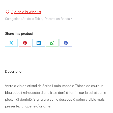
Ajouté à la Wishlist
Catégories :
Art de la Table
,
Décoration
,
Vendu
Share this product
Share
Share
Share
Share
Share
on
on
on
on
on
X
Pinterest
LinkedIn
WhatsApp
Facebook
Description
Verre à vin en cristal de Saint Louis, modèle Thistle de couleur
bleu cobalt rehaussée d’une frise doré à l’or fin sur le col et sur le
pied. Fût dentelé. Signature sur le dessous à peine visible mais
présente. Etiquette d’origine.