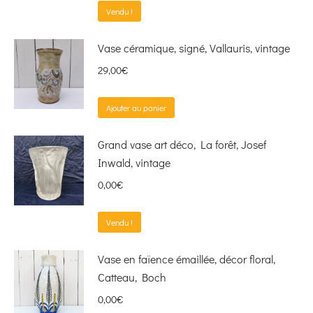
Vendu !
Vase céramique, signé, Vallauris, vintage
29,00
€
Ajouter au panier
Grand vase art déco, La forêt, Josef
Inwald, vintage
0,00
€
Vendu !
Vase en faïence émaillée, décor floral,
Catteau, Boch
0,00
€