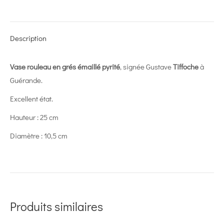
on
on
on
on
on
X
Pinterest
LinkedIn
WhatsApp
Facebook
Description
Vase rouleau en grés émaillé pyrité
, signée Gustave
Tiffoche
à
Guérande.
Excellent état.
Hauteur : 25 cm
Diamètre : 10,5 cm
Produits similaires