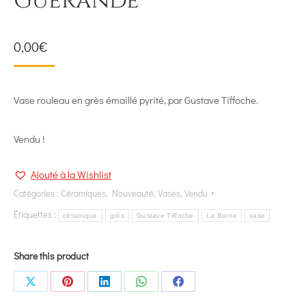
Guérande
0,00
€
Vase rouleau en grès émaillé pyrité, par Gustave Tiffoche.
Vendu !
Ajouté à la Wishlist
Catégories :
Céramiques
,
Nouveauté
,
Vases
,
Vendu
Étiquettes :
céramique
grès
Gustave Tiffoche
La Borne
vase
Share this product
Share
Share
Share
Share
Share