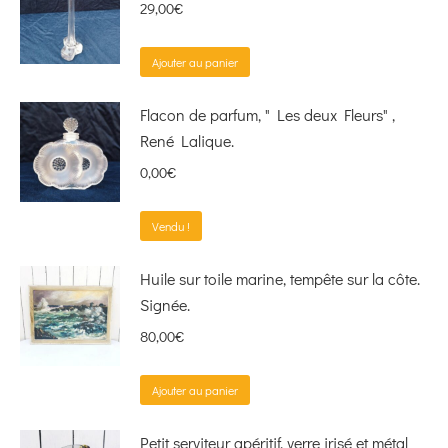
29,00
€
Ajouter au panier
Flacon de parfum, " Les deux Fleurs" ,
René Lalique.
0,00
€
Vendu !
Huile sur toile marine, tempête sur la côte.
Signée.
80,00
€
Ajouter au panier
Petit serviteur apéritif, verre irisé et métal