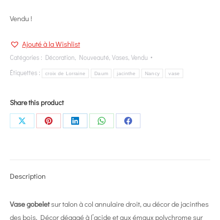
Vendu !
Ajouté à la Wishlist
Catégories :
Décoration
,
Nouveauté
,
Vases
,
Vendu
Étiquettes :
croix de Lorraine
Daum
jacinthe
Nancy
vase
Share this product
Share
Share
Share
Share
Share
on
on
on
on
on
X
Pinterest
LinkedIn
WhatsApp
Facebook
Description
Vase gobelet
sur talon à col annulaire droit, au décor de jacinthes
des bois. Décor dégagé à l’acide et aux émaux polychrome sur