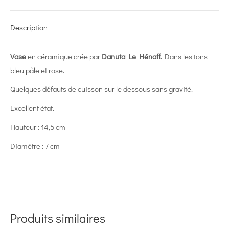
X
Pinterest
LinkedIn
WhatsApp
Facebook
Description
Vase
en céramique crée par
Danuta Le Hénaff.
Dans les tons
bleu pâle et rose.
Quelques défauts de cuisson sur le dessous sans gravité.
Excellent état.
Hauteur : 14,5 cm
Diamètre : 7 cm
Produits similaires