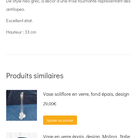
De style néo grec, à décor d’une frise tournante représentant des
antilopes.
Excellent état.
Hauteur : 33 cm
Produits similaires
Vase soliflore en verre, fond épais, design
29,00
€
Ajouter au panier
Vase en verre épais, design Molina, Italie