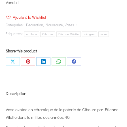
Vendu !
Ajouté à la Wishlist
Catégories :
Décoration
,
Nouveauté
,
Vases
Étiquettes :
antilope
Ciboure
Etienne Vilotte
néogrec
vase
Share this product
Share
Share
Share
Share
Share
on
on
on
on
on
X
Pinterest
LinkedIn
WhatsApp
Facebook
Description
Vase ovoïde en céramique de la poterie de Ciboure par Etienne
Vilotte dans le milieu des années 40.