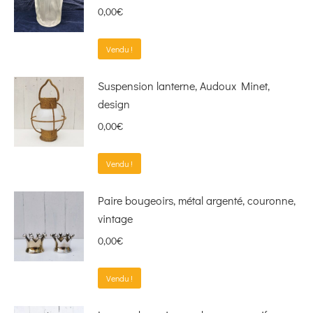
0,00
€
Vendu !
Suspension lanterne, Audoux Minet,
design
0,00
€
Vendu !
Paire bougeoirs, métal argenté, couronne,
vintage
0,00
€
Vendu !