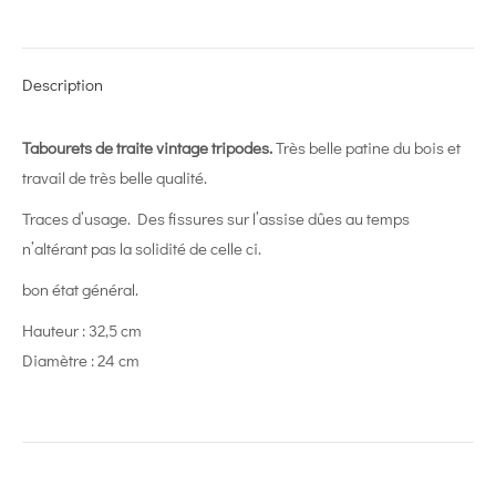
on
on
on
on
on
X
Pinterest
LinkedIn
WhatsApp
Facebook
Description
Tabourets de traite vintage tripodes.
Très belle patine du bois et
travail de très belle qualité.
Traces d’usage. Des fissures sur l’assise dûes au temps
n’altérant pas la solidité de celle ci.
bon état général.
Hauteur : 32,5 cm
Diamètre : 24 cm