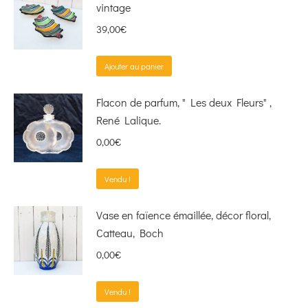
vintage
39,00
€
Ajouter au panier
Flacon de parfum, " Les deux Fleurs" ,
René Lalique.
0,00
€
Vendu !
Vase en faïence émaillée, décor floral,
Catteau, Boch
0,00
€
Vendu !