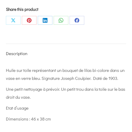
Share this product
Share
Share
Share
Share
Share
on
on
on
on
on
X
Pinterest
LinkedIn
WhatsApp
Facebook
Description
Huile sur toile représentant un bouquet de lilas bi-colore dans un
vase en verre bleu. Signature Joseph Coulpier. Daté de 1903.
Une petit nettoyage à prévoir. Un petit trou dans la toile sur le bas
droit du vase.
Etat d’usage
Dimensions : 46 x 38 cm