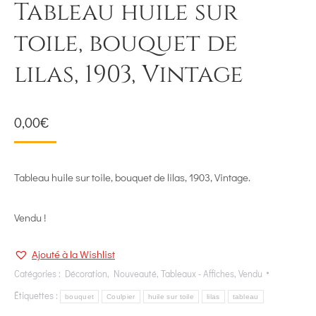
Tableau huile sur
toile, bouquet de
lilas, 1903, Vintage
0,00
€
Tableau huile sur toile, bouquet de lilas, 1903, Vintage.
Vendu !
Ajouté à la Wishlist
Catégories :
Décoration
,
Nouveauté
,
Tableaux - Affiches
,
Vendu
Étiquettes :
bouquet
Coulpier
huile sur toile
lilas
tableau