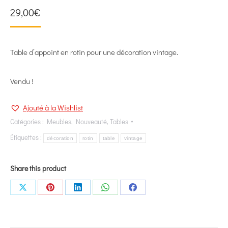
29,00
€
Table d’appoint en rotin pour une décoration vintage.
Vendu !
Ajouté à la Wishlist
Catégories :
Meubles
,
Nouveauté
,
Tables
Étiquettes :
décoration
rotin
table
vintage
Share this product
Share
Share
Share
Share
Share
on
on
on
on
on
X
Pinterest
LinkedIn
WhatsApp
Facebook