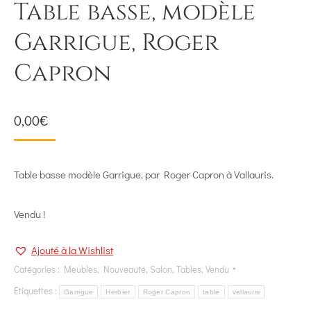
Table basse, modèle
Garrigue, Roger
Capron
0,00
€
Table basse modèle Garrigue, par Roger Capron à Vallauris.
Vendu !
Ajouté à la Wishlist
Catégories :
Meubles
,
Nouveauté
,
Salon
,
Tables
,
Vendu
Étiquettes :
Garrigue
Herbier
Roger Capron
table
vallauris