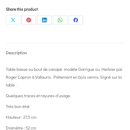
Share this product
Share
Share
Share
Share
Share
on
on
on
on
on
X
Pinterest
LinkedIn
WhatsApp
Facebook
Description
Table basse ou bout de canapé modèle Garrigue ou Herbier par
Roger Capron à Vallauris. Piétement en bois vernis. Signé sur la
table .
Quelques traces et rayures d’usage.
Très bon état.
Hauteur : 27,5 cm
Diamètre : 52 cm