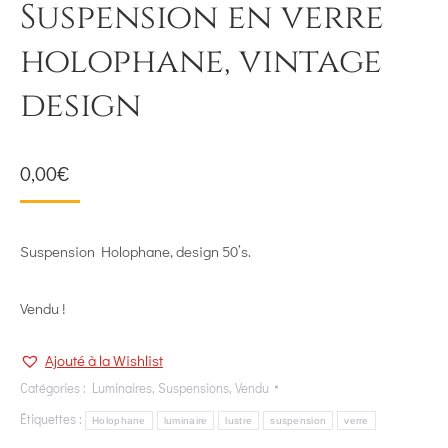
Suspension en verre
holophane, vintage
design
0,00
€
Suspension Holophane, design 50’s.
Vendu !
Ajouté à la Wishlist
Catégories :
Luminaires
,
Suspensions
,
Vendu
Étiquettes :
Holophane
luminaire
lustre
suspension
verre