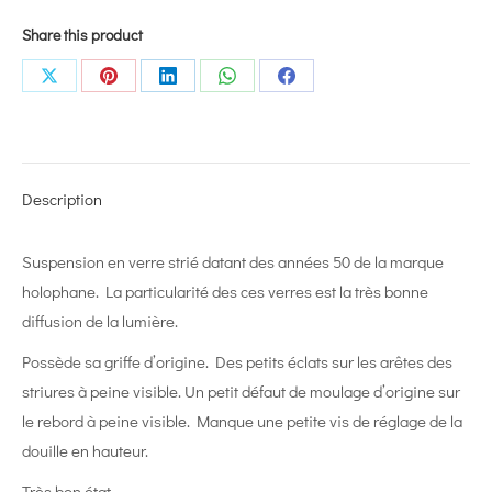
Share this product
Share
Share
Share
Share
Share
on
on
on
on
on
X
Pinterest
LinkedIn
WhatsApp
Facebook
Description
Suspension en verre strié datant des années 50 de la marque
holophane. La particularité des ces verres est la très bonne
diffusion de la lumière.
Possède sa griffe d’origine. Des petits éclats sur les arêtes des
striures à peine visible. Un petit défaut de moulage d’origine sur
le rebord à peine visible. Manque une petite vis de réglage de la
douille en hauteur.
Très bon état.