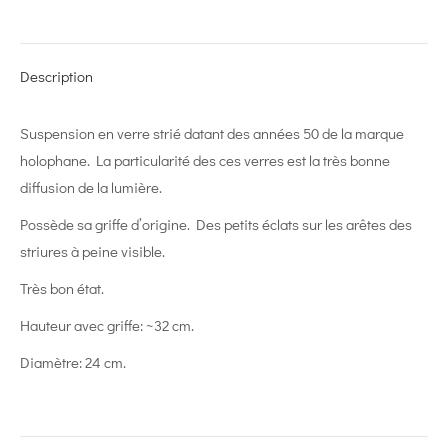
on
on
on
on
on
X
Pinterest
LinkedIn
WhatsApp
Facebook
Description
Suspension en verre strié datant des années 50 de la marque
holophane. La particularité des ces verres est la très bonne
diffusion de la lumière.
Possède sa griffe d’origine. Des petits éclats sur les arêtes des
striures à peine visible.
Très bon état.
Hauteur avec griffe: ~32 cm.
Diamètre: 24 cm.