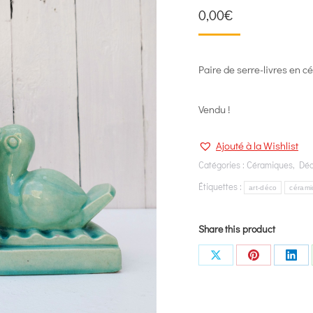
0,00
€
Paire de serre-livres en c
Vendu !
Ajouté à la Wishlist
Catégories :
Céramiques
,
Déc
Étiquettes :
art-déco
céram
Share this product
Share
Share
Shar
on
on
on
X
Pinterest
Link