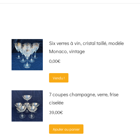
Six verres à vin, cristal taillé, modèle
Monaco, vintage
0,00
€
Vendu !
7 coupes champagne, verre, frise
ciselée
39,00
€
Ajouter au panier