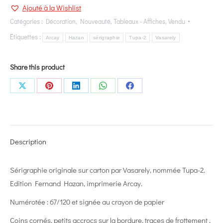
Ajouté à la Wishlist
Catégories :
Décoration
,
Nouveauté
,
Tableaux - Affiches
,
Vendu
Étiquettes :
Arcay
Hazan
sérigraphie
Tupa-2
Vasarely
Share this product
Share
Share
Share
Share
Share
on
on
on
on
on
X
Pinterest
LinkedIn
WhatsApp
Facebook
Description
Sérigraphie originale sur carton par Vasarely, nommée Tupa-2.
Edition Fernand Hazan, imprimerie Arcay.
Numérotée : 67/120 et signée au crayon de papier
Coins cornés, petits accrocs sur la bordure, traces de frottement ,