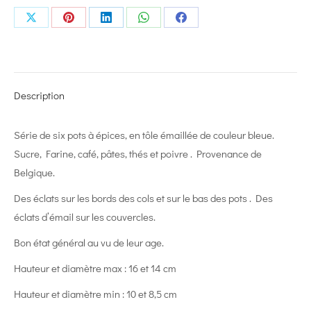
Share
Share
Share
Share
Share
on
on
on
on
on
X
Pinterest
LinkedIn
WhatsApp
Facebook
Description
Série de six pots à épices, en tôle émaillée de couleur bleue.
Sucre, Farine, café, pâtes, thés et poivre . Provenance de
Belgique.
Des éclats sur les bords des cols et sur le bas des pots . Des
éclats d’émail sur les couvercles.
Bon état général au vu de leur age.
Hauteur et diamètre max : 16 et 14 cm
Hauteur et diamètre min : 10 et 8,5 cm