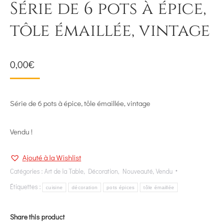
Série de 6 pots à épice,
tôle émaillée, vintage
0,00
€
Série de 6 pots à épice, tôle émaillée, vintage
Vendu !
Ajouté à la Wishlist
Catégories :
Art de la Table
,
Décoration
,
Nouveauté
,
Vendu
Étiquettes :
cuisine
décoration
pots épices
tôle émaillée
Share this product