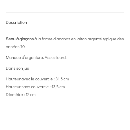
on
on
on
on
on
X
Pinterest
LinkedIn
WhatsApp
Facebook
Description
Seau à glaçons
à la forme d’ananas en laiton argenté typique des
années 70.
Manque d’argenture. Assez lourd.
Dans son jus
Hauteur avec le couvercle : 31,5 cm
Hauteur sans couvercle : 13,5 cm
Diamètre : 12 cm