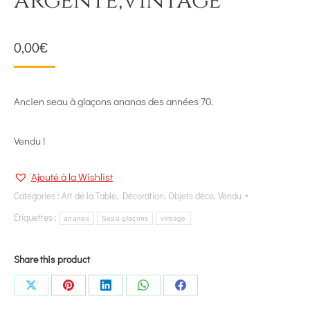
argenté,vintage
0,00
€
Ancien seau à glaçons ananas des années 70.
Vendu !
Ajouté à la Wishlist
Catégories :
Art de la Table
,
Décoration
,
Objets déco
,
Vendu
Étiquettes :
ananas
Seau glaçons
vintage
Share this product
Share
Share
Share
Share
Share