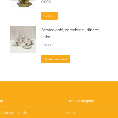
0,00
€
Vendu !
Service café, porcelaine , dînette,
enfant
35,00
€
Ajouter au panier
te
Livraison soignée
n de la commande
Panier