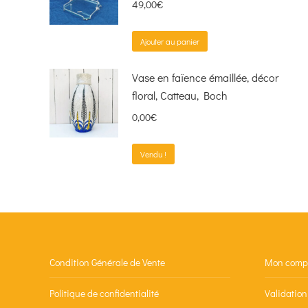
49,00
€
Ajouter au panier
Vase en faïence émaillée, décor
floral, Catteau, Boch
0,00
€
Vendu !
Condition Générale de Vente
Mon comp
Politique de confidentialité
Validatio