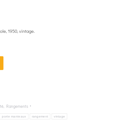
le, 1950, vintage.
té
,
Rangements
porte manteaux
rangement
vintage