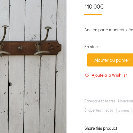
110,00
€
Ancien porte manteaux éco
En stock
Ajouter au panier
Ajouté à la Wishlist
Catégories :
Autres
,
Nouveau
Étiquettes :
1950
patères
Share this product