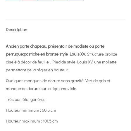
Share
Share
Share
Share
Share
on
on
on
on
on
X
Pinterest
LinkedIn
WhatsApp
Facebook
Description
Ancien porte chapeau, présentoir de modiste ou porte
perruque:postiche en bronze style Louis XV
. Structure bronze
ciselé à décor de feuille , Pied de style Louis XV, une mollette
permettant de la régler en hauteur.
Quelques manques de dorure sans gravité. Vert de gris et
manque de dorure sur la tige amovible.
Très bon état général.
Hauteur minimum : 60,5 cm
Hauteur maximum : 101,5 cm