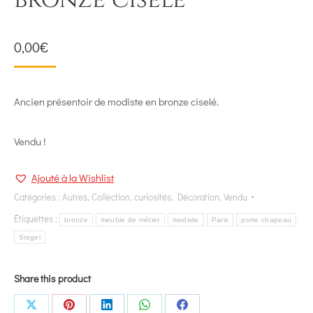
bronze ciselé
0,00
€
Ancien présentoir de modiste en bronze ciselé.
Vendu !
Ajouté à la Wishlist
Catégories :
Autres
,
Collection
,
curiosités
,
Décoration
,
Vendu
Étiquettes :
bronze
meuble de métier
modiste
Paris
porte chapeau
Siegel
Share this product