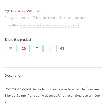
Ajouté à la Wishlist
Catégories :
Art de la Table
,
Décoration
,
Nouveauté
,
Vendu
Étiquettes :
70's
design
pomme à glaçons
vintage
Share this product
Share
Share
Share
Share
Share
on
on
on
on
on
X
Pinterest
LinkedIn
WhatsApp
Facebook
Description
Pomme à glaçons
de couleur noire, possède sa feuille d’origine.
Signée Somm Paris sur le dessous.Une vraie icône des années
70.