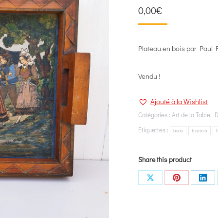
0,00
€
Plateau en bois par Paul F
Vendu !
Ajouté à la Wishlist
Catégories :
Art de la Table
,
D
Étiquettes :
bois
breton
Share this product
Share
Share
Shar
on
on
on
X
Pinterest
Link