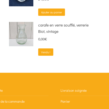
Ajouter au panier
carafe en verre soufflé, verrerie
Biot, vintage
0,00
€
Vendu !
te
Livraison soignée
n de la commande
Panier