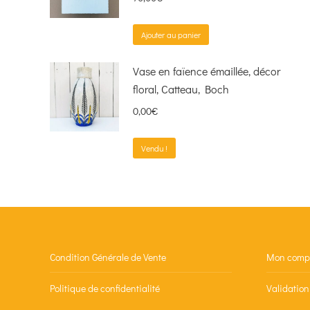
Ajouter au panier
Vase en faïence émaillée, décor
floral, Catteau, Boch
0,00
€
Vendu !
Condition Générale de Vente
Mon comp
Politique de confidentialité
Validatio