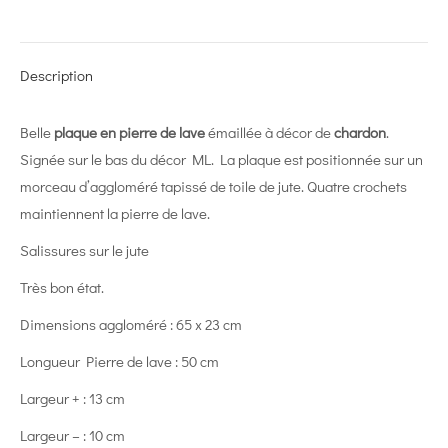
on
on
on
on
on
X
Pinterest
LinkedIn
WhatsApp
Facebook
Description
Belle
plaque en pierre de lave
émaillée à décor de
chardon
.
Signée sur le bas du décor ML. La plaque est positionnée sur un
morceau d’aggloméré tapissé de toile de jute. Quatre crochets
maintiennent la pierre de lave.
Salissures sur le jute
Très bon état.
Dimensions aggloméré : 65 x 23 cm
Longueur Pierre de lave : 50 cm
Largeur + : 13 cm
Largeur – : 10 cm