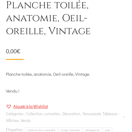
Planche toilée,
anatomie, Oeil-
oreille, Vintage
0,00
€
Planche toilée, anatomie, Oeil-oreille, Vintage.
Vendu !
Ajouté à la Wishlist
Catégories :
Collection
,
curiosités
,
Décoration
,
Nouveauté
,
Tableaux -
Affiches
,
Vendu
Étiquettes :
cabinet de curiosité
corps humain
delagrave
oeil