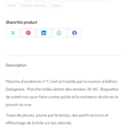
oreille
planche anatomie
vintage
Share this product
Share
Share
Share
Share
Share
on
on
on
on
on
X
Pinterest
LinkedIn
WhatsApp
Facebook
Description
Planche d’anatomie n°7, l’oeil et l’oreille par la maison d’édition
Delagrave. Planche toilée datant des années 30-40. Baguettes
de métal noir pour faire contre poids et la maintenir droite en la
posant au mur.
Trace de pliures, jaunie par le temps, des petits accrocs et
effilochage de la toile sur les rebords.