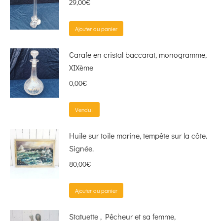
29,00
€
Ajouter au panier
Carafe en cristal baccarat, monogramme,
XIXème
0,00
€
Vendu !
Huile sur toile marine, tempête sur la côte.
Signée.
80,00
€
Ajouter au panier
Statuette , Pêcheur et sa femme,