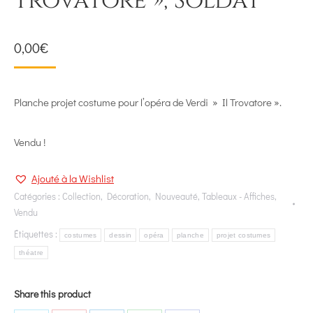
trovatore », Soldat
0,00
€
Planche projet costume pour l’opéra de Verdi » Il Trovatore ».
Vendu !
Ajouté à la Wishlist
Catégories :
Collection
,
Décoration
,
Nouveauté
,
Tableaux - Affiches
,
Vendu
Étiquettes :
costumes
dessin
opéra
planche
projet costumes
théatre
Share this product