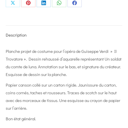
Share
Share
Share
Share
Share
on
on
on
on
on
X
Pinterest
LinkedIn
WhatsApp
Facebook
Description
Planche projet de costume pour l’opéra de Guiseppe Verdi » Il
Trovatore ». Dessin rehaussé d’aquarelle représentant Un soldat
du comte de luna. Annotation sur le bas, et signature du créateur.
Esquisse de dessin sur la planche.
Papier canson collé sur un carton rigide. Jaunissure du carton,
coins cornés, taches et rousseurs. Traces de scotch sur le haut
avec des morceaux de tissus. Une esquisse au crayon de papier
sur l’arrière.
Bon état général.