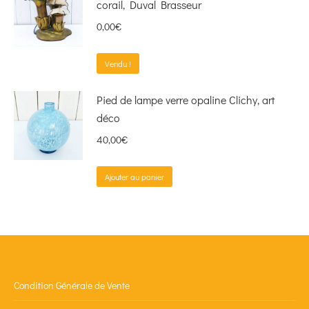
corail, Duval Brasseur
0,00
€
Vendu !
Pied de lampe verre opaline Clichy, art
déco
40,00
€
Ajouter au panier
Condition Générale de Vente