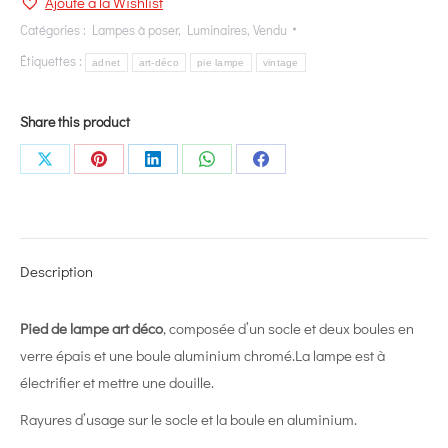
Ajouté à la Wishlist
Catégories :
Lampes à poser
,
Luminaires
,
Vendu
Étiquettes :
adnet
art-déco
pie lampe
vintage
Share this product
Share
Share
Share
Share
Share
on
on
on
on
on
X
Pinterest
LinkedIn
WhatsApp
Facebook
Description
Pied de lampe art déco
, composée d’un socle et deux boules en
verre épais et une boule aluminium chromé.La lampe est à
électrifier et mettre une douille.
Rayures d’usage sur le socle et la boule en aluminium.