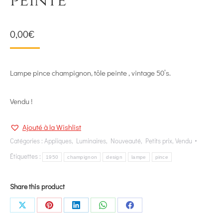
peinte
0,00
€
Lampe pince champignon, tôle peinte , vintage 50’s.
Vendu !
Ajouté à la Wishlist
Catégories :
Appliques
,
Luminaires
,
Nouveauté
,
Petits prix
,
Vendu
Étiquettes :
1950
champignon
design
lampe
pince
Share this product
Share
Share
Share
Share
Share