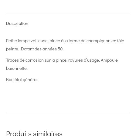
on
on
on
on
on
X
Pinterest
LinkedIn
WhatsApp
Facebook
Description
Petite lampe veilleuse, pince à la forme de champignon en tôle
peinte. Datant des années 50.
Traces de corrosion sur la pince, rayures d’usage. Ampoule
baïonnette.
Bon état général.
Produits similaires