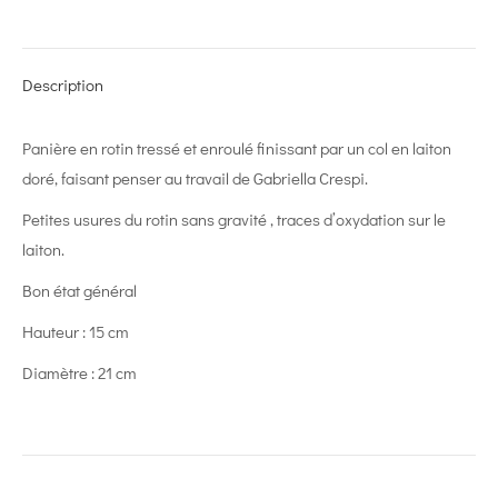
on
on
on
on
on
X
Pinterest
LinkedIn
WhatsApp
Facebook
Description
Panière en rotin tressé et enroulé finissant par un col en laiton
doré, faisant penser au travail de Gabriella Crespi.
Petites usures du rotin sans gravité , traces d’oxydation sur le
laiton.
Bon état général
Hauteur : 15 cm
Diamètre : 21 cm