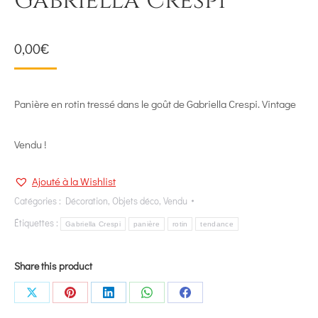
Gabriella Crespi
0,00
€
Panière en rotin tressé dans le goût de Gabriella Crespi. Vintage
Vendu !
Ajouté à la Wishlist
Catégories :
Décoration
,
Objets déco
,
Vendu
Étiquettes :
Gabriella Crespi
panière
rotin
tendance
Share this product
Share
Share
Share
Share
Share