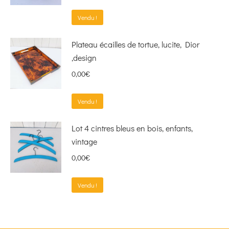
Vendu !
Plateau écailles de tortue, lucite, Dior
,design
0,00
€
Vendu !
Lot 4 cintres bleus en bois, enfants,
vintage
0,00
€
Vendu !