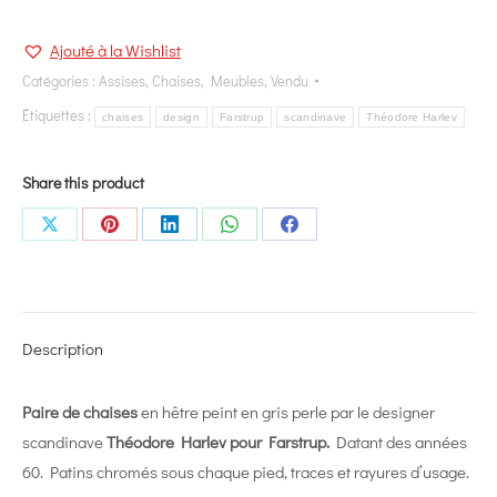
Ajouté à la Wishlist
Catégories :
Assises
,
Chaises
,
Meubles
,
Vendu
Étiquettes :
chaises
design
Farstrup
scandinave
Théodore Harlev
Share this product
Share
Share
Share
Share
Share
on
on
on
on
on
X
Pinterest
LinkedIn
WhatsApp
Facebook
Description
Paire de chaises
en hêtre peint en gris perle par le designer
scandinave
Théodore Harlev pour Farstrup.
Datant des années
60. Patins chromés sous chaque pied, traces et rayures d’usage.