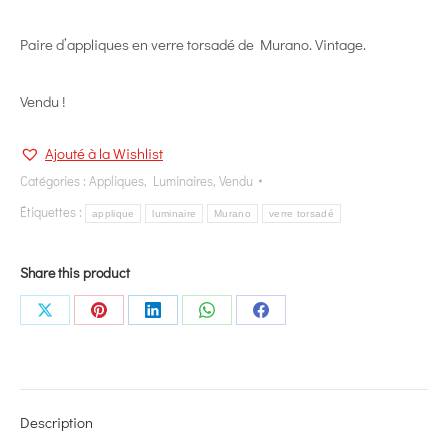
Paire d’appliques en verre torsadé de Murano. Vintage.
Vendu !
Ajouté à la Wishlist
Catégories :
Appliques
,
Luminaires
,
Vendu
Étiquettes :
applique
luminaire
Murano
verre torsadé
Share this product
Share
Share
Share
Share
Share
on
on
on
on
on
X
Pinterest
LinkedIn
WhatsApp
Facebook
Description